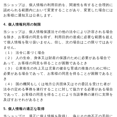
当ショップは、個人情報の利用目的を、関連性を有すると合理的に
認められる範囲内において変更することがあり、変更した場合には
お客様に通知又は公表します。
4. 個人情報利用の制限
当ショップは、個人情報保護法その他の法令により許容される場合
を除き、お客様の同意を得ず、利用目的の達成に必要な範囲を超え
て個人情報を取り扱いません。但し、次の場合はこの限りではあり
ません。
（１） 法令に基づく場合
（２） 人の生命、身体又は財産の保護のために必要がある場合で
あって、お客様の同意を得ることが困難であるとき
（３） 公衆衛生の向上又は児童の健全な育成の推進のために特に
必要がある場合であって、お客様の同意を得ることが困難であると
き
（４） 国の機関もしくは地方公共団体又はその委託を受けた者が
法令の定める事務を遂行することに対して協力する必要がある場合
であって、お客様の同意を得ることにより当該事務の遂行に支障を
及ぼすおそれがあるとき
5. 個人情報の適正な取得
当ショップは、適正に個人情報を取得し、偽りその他不正の手段に